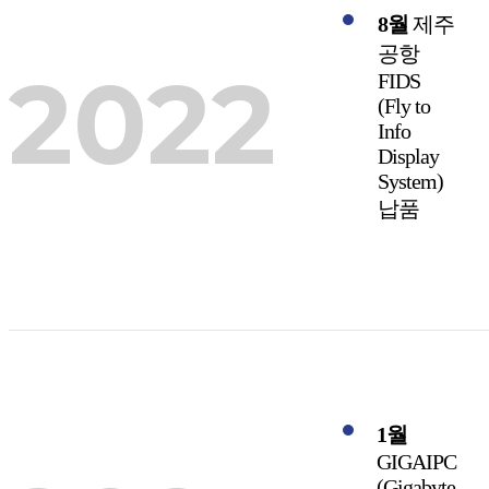
8월
제주
공항
2022
FIDS
(Fly to
Info
Display
System)
납품
1월
GIGAIPC
(Gigabyte