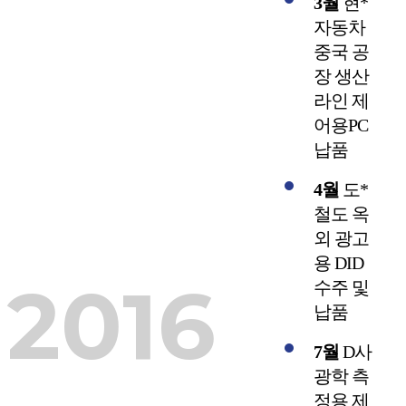
3월
현*
자동차
중국 공
장 생산
라인 제
어용PC
납품
4월
도*
철도 옥
외 광고
용 DID
2016
수주 및
납품
7월
D사
광학 측
정용 제