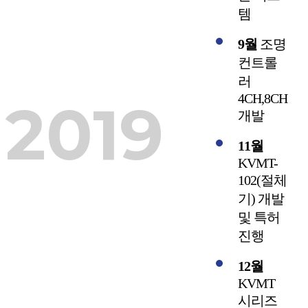
템
9월
조명
컨트롤
러
4CH,8CH
2019
개발
11월
KVMT-
102(절체
기) 개발
및 특허
진행
12월
KVMT
시리즈