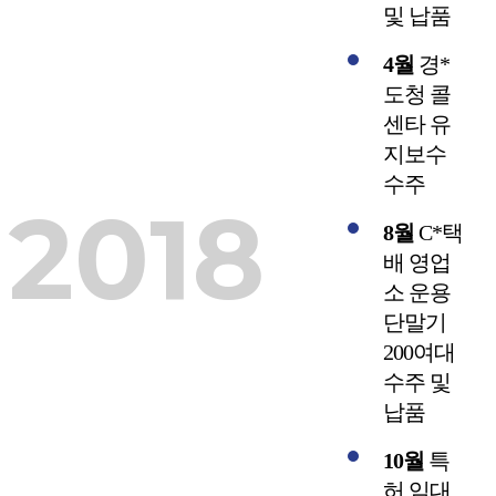
및 납품
4월
경*
도청 콜
센타 유
지보수
수주
2018
8월
C*택
배 영업
소 운용
단말기
200여대
수주 및
납품
10월
특
허 임대