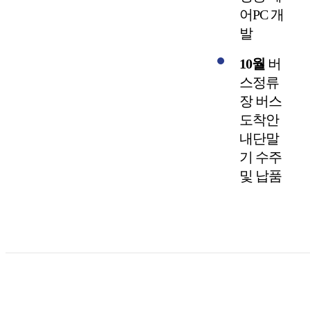
어PC 개
발
10월
버
스정류
장 버스
도착안
내단말
기 수주
및 납품