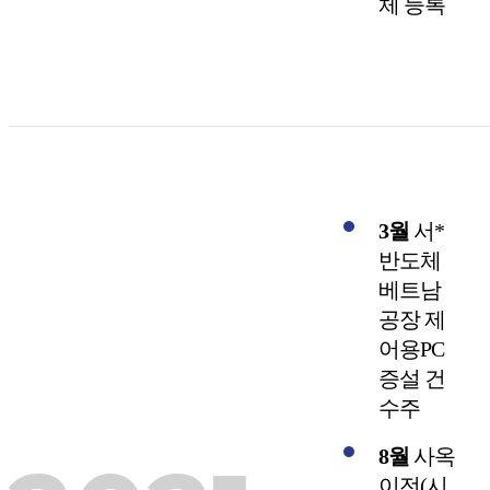
체 등록
3월
서*
반도체
베트남
공장 제
어용PC
증설 건
수주
8월
사옥
이전(시