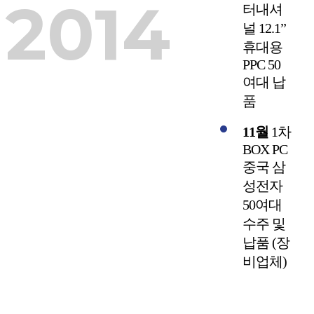
2014
터내셔
널 12.1”
휴대용
PPC 50
여대 납
품
11월
1차
BOX PC
중국 삼
성전자
50여대
수주 및
납품 (장
비업체)