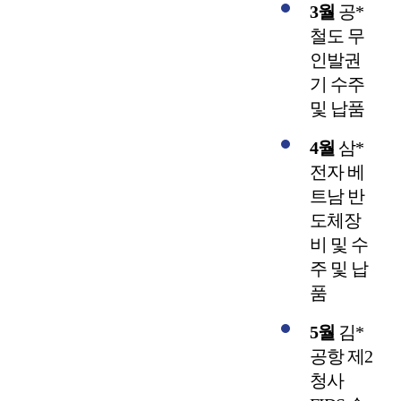
3월
공*
철도 무
인발권
기 수주
및 납품
4월
삼*
전자 베
트남 반
도체장
비 및 수
주 및 납
품
5월
김*
공항 제2
청사