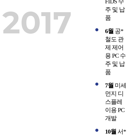
FIDS 수
2017
주 및 납
품
6월
공*
철도 관
제 제어
용 PC 수
주 및 납
품
7월
미세
먼지 디
스플레
이용 PC
개발
10월
서*