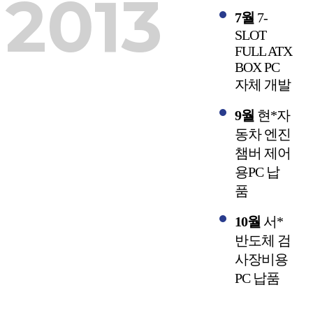
2013
7월
7-
SLOT
FULL ATX
BOX PC
자체 개발
9월
현*자
동차 엔진
챔버 제어
용PC 납
품
10월
서*
반도체 검
사장비용
PC 납품