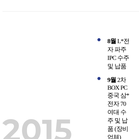
8월
L*전
자 파주
IPC 수주
및 납품
9월
2차
BOX PC
중국 삼*
전자 70
여대 수
2015
주 및 납
품 (장비
업체)