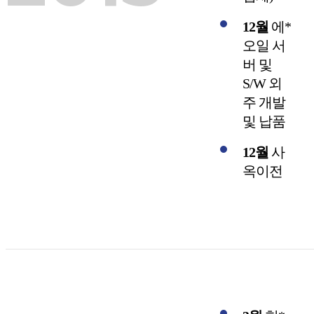
12월
에*
오일 서
버 및
S/W 외
주 개발
및 납품
12월
사
옥이전