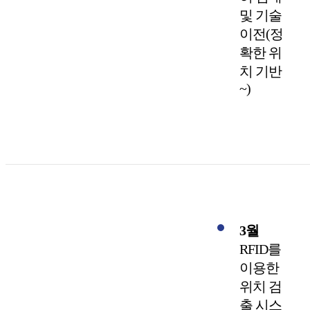
및 기술
이전(정
확한 위
치 기반
~)
3월
RFID를
이용한
위치 검
출 시스