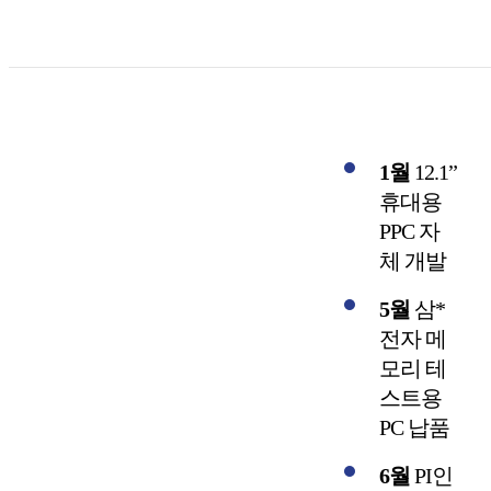
1월
12.1”
휴대용
PPC 자
체 개발
5월
삼*
전자 메
모리 테
스트용
PC 납품
6월
PI인