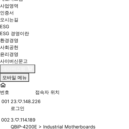
사업영역
인증서
오시는길
ESG
ESG 경영이란
환경경영
사회공헌
윤리경영
사이버신문고
네이버쇼핑
모바일 메뉴
현재 접속자 목록
번호
접속자 위치
번호
접속자
001
23.♡.148.226
로그인
번호
접속자
002
3.♡.114.189
QBiP-4200E > Industrial Motherboards